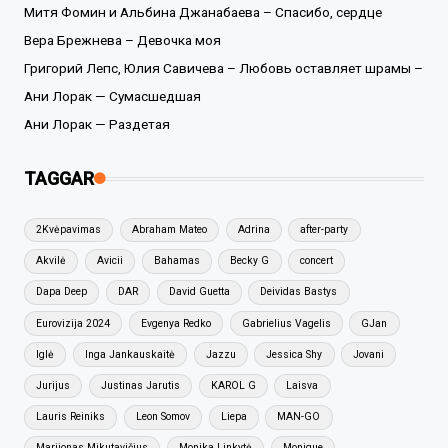
Митя Фомин и Альбина Джанабаева – Спасибо, сердце
Вера Брежнева – Девочка моя
Григорий Лепс, Юлия Савичева – Любовь оставляет шрамы –
Ани Лорак — Сумасшедшая
Ани Лорак — Раздетая
TAGGAR
2Kvėpavimas
Abraham Mateo
Adrina
after-party
Akvilė
Avicii
Bahamas
Becky G
concert
Dapa Deep
DAR
David Guetta
Deividas Bastys
Eurovizija 2024
Evgenya Redko
Gabrielius Vagelis
GJan
Iglė
Inga Jankauskaitė
Jazzu
Jessica Shy
Jovani
Jurijus
Justinas Jarutis
KAROL G
Laisva
Lauris Reiniks
Leon Somov
Liepa
MAN-GO
Marijonas Mikutavičius
Monika Linkytė
Monique