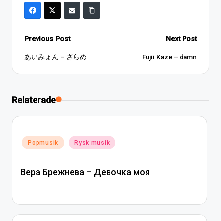
Post
Previous Post
Next Post
navigation
あいみょん – ざらめ
Fujii Kaze – damn
Relaterade
Posted
Popmusik
Rysk musik
in
Вера Брежнева – Девочка моя