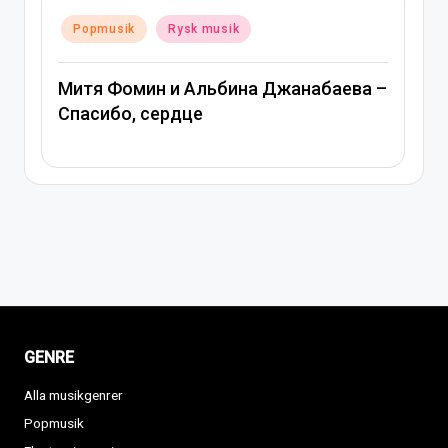
Posted
Popmusik
Rysk musik
in
Митя Фомин и Альбина Джанабаева –
Спасибо, сердце
GENRE
Alla musikgenrer
Popmusik