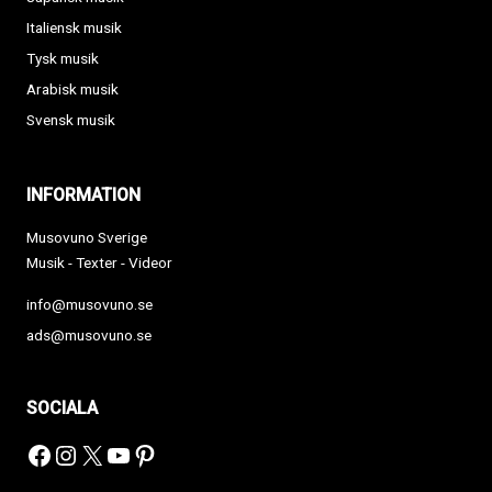
Italiensk musik
Tysk musik
Arabisk musik
Svensk musik
INFORMATION
Musovuno Sverige
Musik - Texter - Videor
info@musovuno.se
ads@musovuno.se
SOCIALA
Facebook
Instagram
X
YouTube
Pinterest