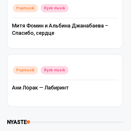
Posted
Popmusik
Rysk musik
in
Митя Фомин и Альбина Джанабаева –
Спасибо, сердце
Posted
Popmusik
Rysk musik
in
Ани Лорак — Лабиринт
NYASTE