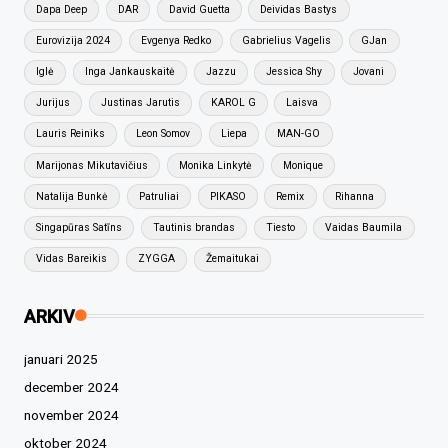
Dapa Deep
DAR
David Guetta
Deividas Bastys
Eurovizija 2024
Evgenya Redko
Gabrielius Vagelis
GJan
Iglė
Inga Jankauskaitė
Jazzu
Jessica Shy
Jovani
Jurijus
Justinas Jarutis
KAROL G
Laisva
Lauris Reiniks
Leon Somov
Liepa
MAN-GO
Marijonas Mikutavičius
Monika Linkytė
Monique
Natalija Bunkė
Patruliai
PIKASO
Remix
Rihanna
Singapūras Satīns
Tautinis brandas
Tiesto
Vaidas Baumila
Vidas Bareikis
ZYGGA
Žemaitukai
ARKIV
januari 2025
december 2024
november 2024
oktober 2024