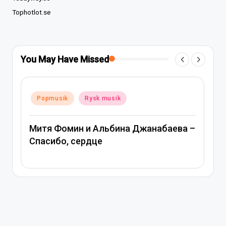
Tophotlot.se
You May Have Missed
Posted
Popmusik
Rysk musik
Post
P
in
in
Митя Фомин и Альбина Джанабаева –
Ве
Спасибо, сердце