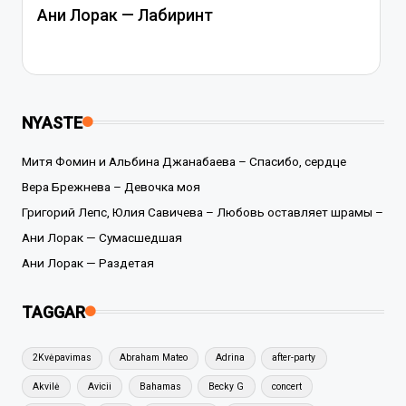
Ани Лорак — Лабиринт
NYASTE
Митя Фомин и Альбина Джанабаева – Спасибо, сердце
Вера Брежнева – Девочка моя
Григорий Лепс, Юлия Савичева – Любовь оставляет шрамы –
Ани Лорак — Сумасшедшая
Ани Лорак — Раздетая
TAGGAR
2Kvėpavimas
Abraham Mateo
Adrina
after-party
Akvilė
Avicii
Bahamas
Becky G
concert