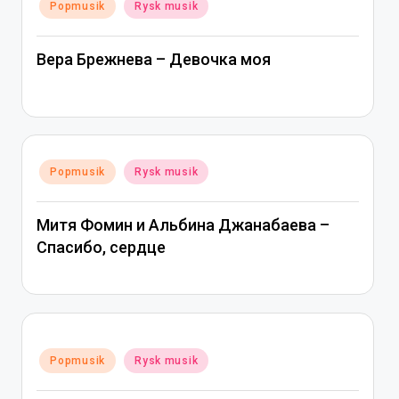
Posted
Popmusik
Rysk musik
in
Вера Брежнева – Девочка моя
Posted
Popmusik
Rysk musik
in
Митя Фомин и Альбина Джанабаева –
Спасибо, сердце
Posted
Popmusik
Rysk musik
in