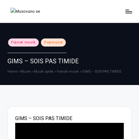
Skip
to
content
Posted
Fransk musik
Popmusik
in
GIMS – SOIS PAS TIMIDE
Home
»
Musik
»
Musik språk
»
Fransk musik
»
GIMS – SOIS PAS TIMIDE
GIMS – SOIS PAS TIMIDE