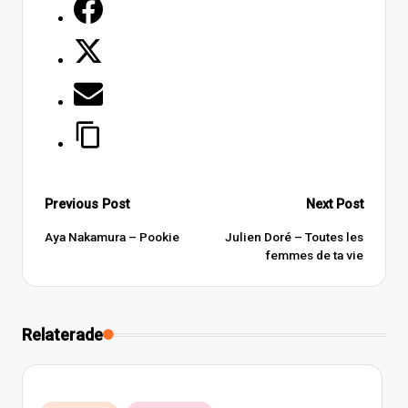
Post
Previous Post
Next Post
navigation
Aya Nakamura – Pookie
Julien Doré – Toutes les
femmes de ta vie
Relaterade