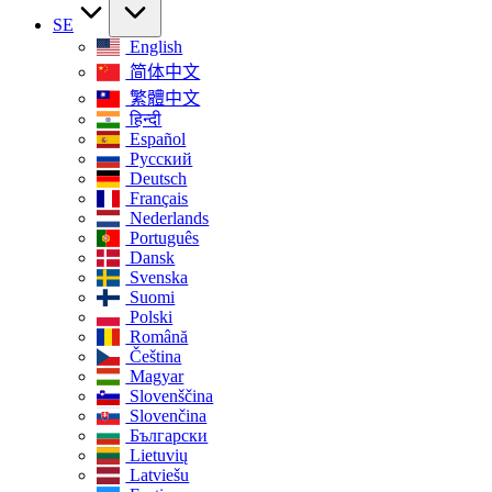
SE
English
简体中文
繁體中文
हिन्दी
Español
Русский
Deutsch
Français
Nederlands
Português
Dansk
Svenska
Suomi
Polski
Română
Čeština
Magyar
Slovenščina
Slovenčina
Български
Lietuvių
Latviešu