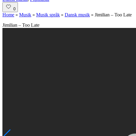
in
0
Home
»
Musik
»
Musik språk
»
Dansk musik
»
Jimilian – Too Late
Jimilian – Too Late