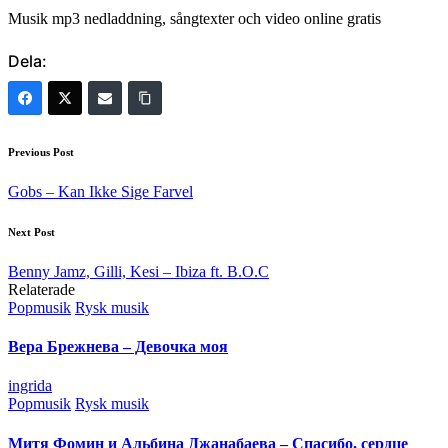
Musik mp3 nedladdning, sångtexter och video online gratis
Dela:
Post
Previous Post
navigation
Gobs – Kan Ikke Sige Farvel
Next Post
Benny Jamz, Gilli, Kesi – Ibiza ft. B.O.C
Relaterade
Posted
Popmusik
Rysk musik
in
Вера Брежнева – Девочка моя
Posted
ingrida
by
Posted
Popmusik
Rysk musik
in
Митя Фомин и Альбина Джанабаева – Спасибо, сердце