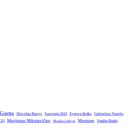
Guetta
Deividas Bastys
Gabrielius Vagelis
Eurovizija 2024
Evgenya Redko
Marijonas Mikutavičius
Monique
GO
Natalija Bunkė
Monika Linkytė