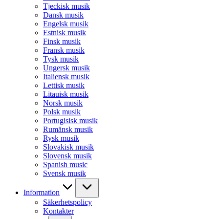
Tjeckisk musik
Dansk musik
Engelsk musik
Estnisk musik
Finsk musik
Fransk musik
Tysk musik
Ungersk musik
Italiensk musik
Lettisk musik
Litauisk musik
Norsk musik
Polsk musik
Portugisisk musik
Rumänsk musik
Rysk musik
Slovakisk musik
Slovensk musik
Spanish music
Svensk musik
Information
Säkerhetspolicy
Kontakter