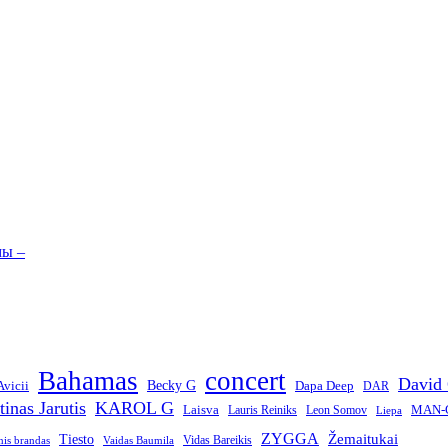
мы –
Bahamas
concert
David 
Becky G
Avicii
Dapa Deep
DAR
tinas Jarutis
KAROL G
Laisva
MAN-
Lauris Reiniks
Leon Somov
Liepa
ZYGGA
Žemaitukai
Tiesto
Vidas Bareikis
nis brandas
Vaidas Baumila