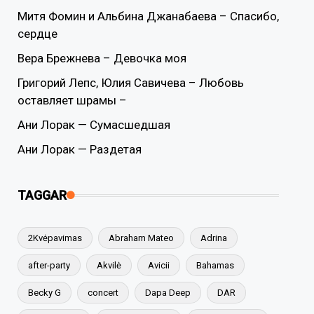
Митя Фомин и Альбина Джанабаева – Спасибо,
сердце
Вера Брежнева – Девочка моя
Григорий Лепс, Юлия Савичева – Любовь
оставляет шрамы –
Ани Лорак — Сумасшедшая
Ани Лорак — Раздетая
TAGGAR
2Kvėpavimas
Abraham Mateo
Adrina
after-party
Akvilė
Avicii
Bahamas
Becky G
concert
Dapa Deep
DAR