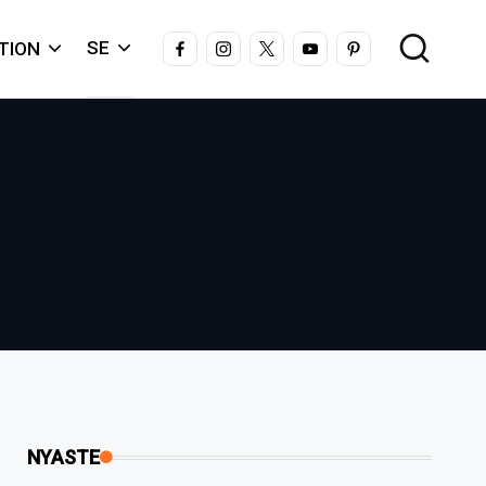
FACEBOOK
INSTAGRAM
X
YOUTUBE
PINTEREST
SE
TION
NYASTE