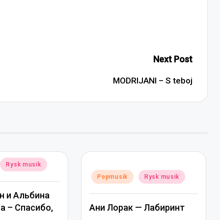
Next Post
MODRIJANI – S teboj
Rysk musik
Posted
Popmusik
Rysk musik
in
н и Альбина
 – Спасибо,
Ани Лорак — Лабиринт