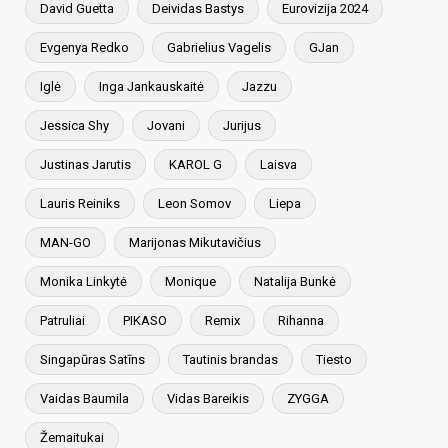
David Guetta
Deividas Bastys
Eurovizija 2024
Evgenya Redko
Gabrielius Vagelis
GJan
Iglė
Inga Jankauskaitė
Jazzu
Jessica Shy
Jovani
Jurijus
Justinas Jarutis
KAROL G
Laisva
Lauris Reiniks
Leon Somov
Liepa
MAN-GO
Marijonas Mikutavičius
Monika Linkytė
Monique
Natalija Bunkė
Patruliai
PIKASO
Remix
Rihanna
Singapūras Satīns
Tautinis brandas
Tiesto
Vaidas Baumila
Vidas Bareikis
ZYGGA
Žemaitukai