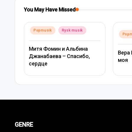
You May Have Missed
Posted
Popm
Posted
Popmusik
Rysk musik
in
in
Григо
Вера Брежнева – Девочка
,
Сави
моя
оста
GENRE