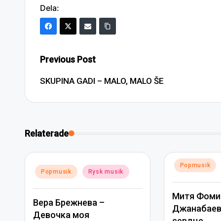
Dela:
Post
Previous Post
navigation
SKUPINA GADI – MALO, MALO ŠE
Relaterade
Posted
Popmusik
Posted
Popmusik
Rysk musik
in
in
Митя Фоми
Вера Брежнева –
Джанабаева
Девочка моя
сердце