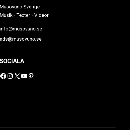
Musovuno Sverige
Musik - Texter - Videor
info@musovuno.se
ads@musovuno.se
SOCIALA
Facebook
Instagram
X
YouTube
Pinterest