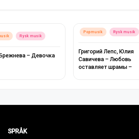
usik
Rysk musik
Posted
Popmusik
Rysk musik
in
рий Лепс, Юлия
чева – Любовь
Ани Лорак — Сумасше
вляет шрамы –
SPRÅK