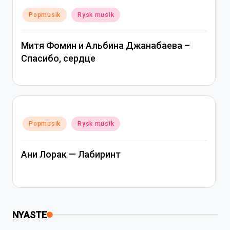
Posted
Popmusik
Rysk musik
in
Митя Фомин и Альбина Джанабаева –
Спасибо, сердце
Posted
Popmusik
Rysk musik
in
Ани Лорак — Лабиринт
NYASTE