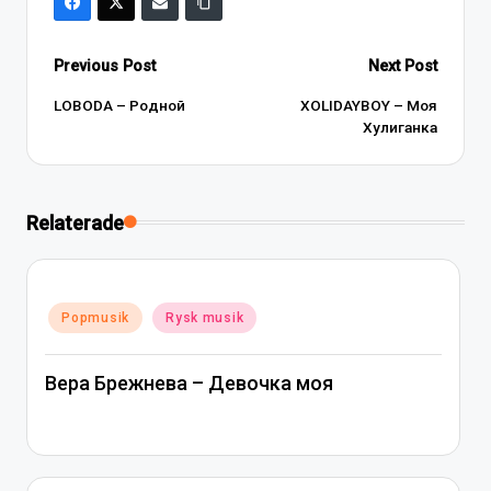
Post
Previous Post
Next Post
navigation
LOBODA – Родной
XOLIDAYBOY – Моя
Хулиганка
Relaterade
Posted
Popmusik
Rysk musik
in
Вера Брежнева – Девочка моя