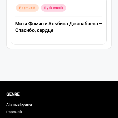
Posted
Popmusik
Rysk musik
in
Митя Фомин и Альбина Джанабаева –
Спасибо, сердце
GENRE
Alla musikgenrer
Popmusik