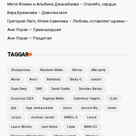
Митя Фомин и Альбина Джанабаева – Спасибо, сердце
Вера Брежнева – Девочка моя
Григорий Лепс, Юлия Савичева – Любовь оставляет шрамы –
Ани Лорак — Сумасшедшая
Ани Лорак — Раздетая
TAGGAR
2Kvėpavimas
Abraham Mateo
Adrina
after-party
Akvilė
Avicii
Bahamas
Becky G
concert
Dapa Deep
DAR
David Guetta
Deividas Bastys
Eurovizija 2024
Evgenya Redko
Gabrielius Vagelis
GJan
Iglė
Inga Jankauskaitė
Jazzu
Jessica Shy
Jovani
Jurijus
Justinas Jarutis
KAROL G
Laisva
Lauris Reiniks
Leon Somov
Liepa
MAN-GO