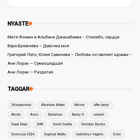
NYASTE
Митя Фомин и Альбина Джанабаева – Спасибо, сердце
Вера Брежнева – Девочка моя
Григорий Лепс, Юлия Савичева – Любовь оставляет шрамы –
Ани Лорак — Сумасшедшая
Ани Лорак — Раздетая
TAGGAR
2Kvėpavimas
Abraham Mateo
Adrina
after-party
Akvilė
Avicii
Bahamas
Becky G
concert
Dapa Deep
DAR
David Guetta
Deividas Bastys
Eurovizija 2024
Evgenya Redko
Gabrielius Vagelis
GJan