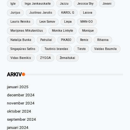
Iglė
Inga Jankauskaitė
Jazzu
Jessica Shy
Jovani
Jurijus
Justinas Jarutis
KAROL G
Laisva
Lauris Reiniks
Leon Somov
Liepa
MAN-GO
Marijonas Mikutavičius
Monika Linkytė
Monique
Natalija Bunkė
Patruliai
PIKASO
Remix
Rihanna
Singapūras Satīns
Tautinis brandas
Tiesto
Vaidas Baumila
Vidas Bareikis
ZYGGA
Žemaitukai
ARKIV
januari 2025
december 2024
november 2024
oktober 2024
september 2024
januari 2024