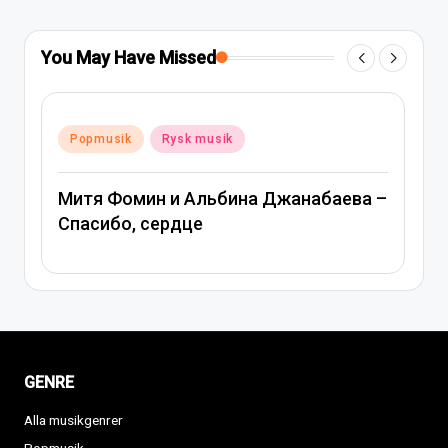
You May Have Missed
Posted
Popmusik
Rysk musik
in
Митя Фомин и Альбина Джанабаева –
Спасибо, сердце
GENRE
Alla musikgenrer