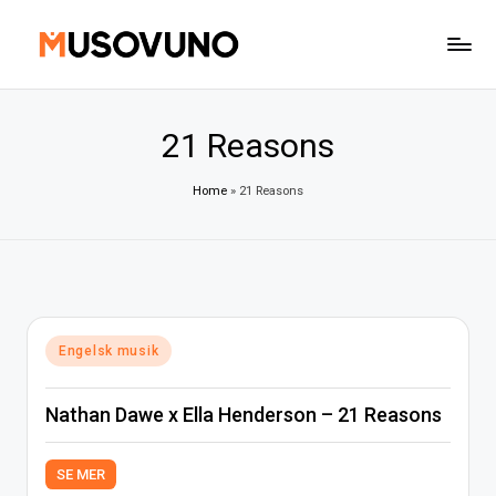
Skip
to
content
21 Reasons
Home
»
21 Reasons
Posted
Engelsk musik
in
Nathan Dawe x Ella Henderson – 21 Reasons
SE MER