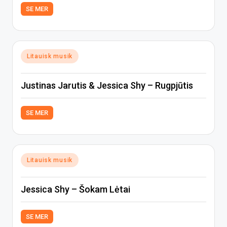
SE MER
Posted
Litauisk musik
in
Justinas Jarutis & Jessica Shy – Rugpjūtis
SE MER
Posted
Litauisk musik
in
Jessica Shy – Šokam Lėtai
SE MER