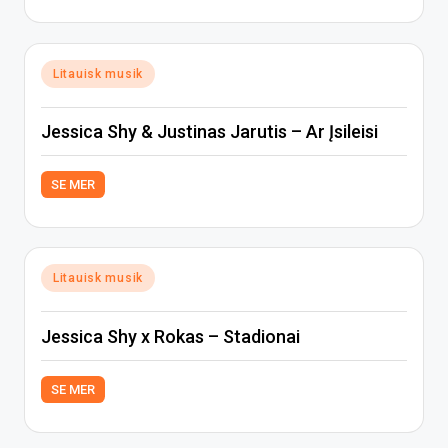
Posted
Litauisk musik
in
Jessica Shy & Justinas Jarutis – Ar Įsileisi
SE MER
Posted
Litauisk musik
in
Jessica Shy x Rokas – Stadionai
SE MER