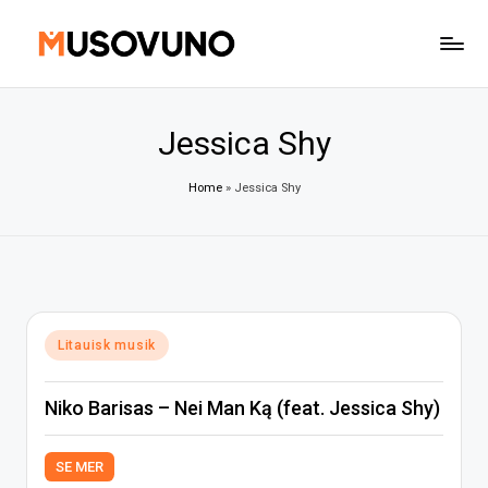
Skip
to
content
Jessica Shy
Home
»
Jessica Shy
Posted
Litauisk musik
in
Niko Barisas – Nei Man Ką (feat. Jessica Shy)
SE MER