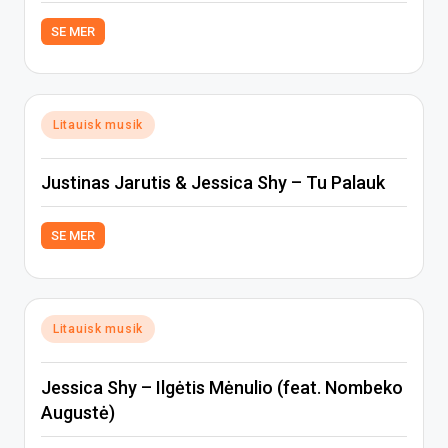
SE MER
Posted
Litauisk musik
in
Justinas Jarutis & Jessica Shy – Tu Palauk
SE MER
Posted
Litauisk musik
in
Jessica Shy – Ilgėtis Mėnulio (feat. Nombeko
Augustė)