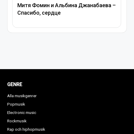
Митя Фомин и Альбина Джанабаева –
Спасибо, сердце
GENRE
Alla musikgenrer
Popmusik
Electronic music
Rockmusik
Rap och hiphopmusik