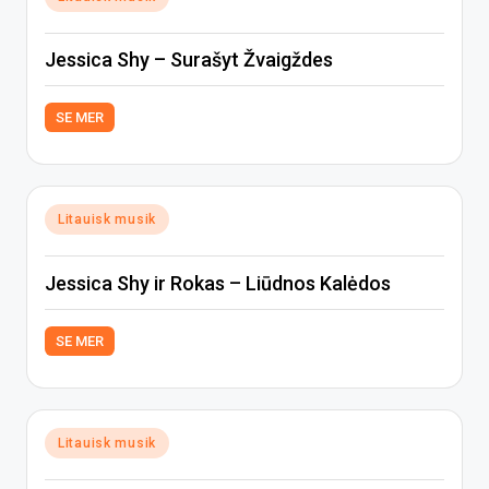
in
Jessica Shy – Surašyt Žvaigždes
SE MER
Posted
Litauisk musik
in
Jessica Shy ir Rokas – Liūdnos Kalėdos
SE MER
Posted
Litauisk musik
in