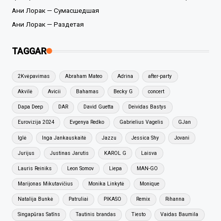
Ани Лорак — Сумасшедшая
Ани Лорак — Раздетая
TAGGAR
2Kvėpavimas
Abraham Mateo
Adrina
after-party
Akvilė
Avicii
Bahamas
Becky G
concert
Dapa Deep
DAR
David Guetta
Deividas Bastys
Eurovizija 2024
Evgenya Redko
Gabrielius Vagelis
GJan
Iglė
Inga Jankauskaitė
Jazzu
Jessica Shy
Jovani
Jurijus
Justinas Jarutis
KAROL G
Laisva
Lauris Reiniks
Leon Somov
Liepa
MAN-GO
Marijonas Mikutavičius
Monika Linkytė
Monique
Natalija Bunkė
Patruliai
PIKASO
Remix
Rihanna
Singapūras Satīns
Tautinis brandas
Tiesto
Vaidas Baumila