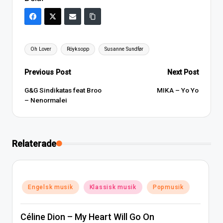
Tags:
Oh Lover
Röyksopp
Susanne Sundfør
Post
Previous Post
Next Post
navigation
G&G Sindikatas feat Broo
MIKA – Yo Yo
– Nenormalei
Relaterade
Posted
Engelsk musik
Klassisk musik
Popmusik
in
Céline Dion – My Heart Will Go On