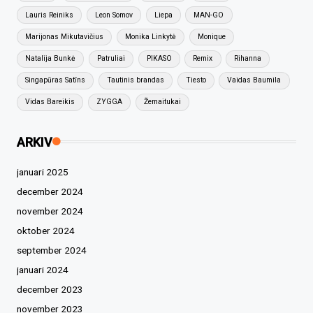
Lauris Reiniks
Leon Somov
Liepa
MAN-GO
Marijonas Mikutavičius
Monika Linkytė
Monique
Natalija Bunkė
Patruliai
PIKASO
Remix
Rihanna
Singapūras Satīns
Tautinis brandas
Tiesto
Vaidas Baumila
Vidas Bareikis
ZYGGA
Žemaitukai
ARKIV
januari 2025
december 2024
november 2024
oktober 2024
september 2024
januari 2024
december 2023
november 2023