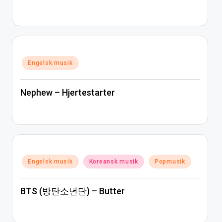
Posted
Engelsk musik
in
Nephew – Hjertestarter
Posted
Engelsk musik
Koreansk musik
Popmusik
in
BTS (방탄소년단) – Butter