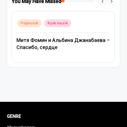
You May Have Missed
Posted
Popmusik
Rysk musik
in
 –
Вера Брежнева – Девочка моя
GENRE