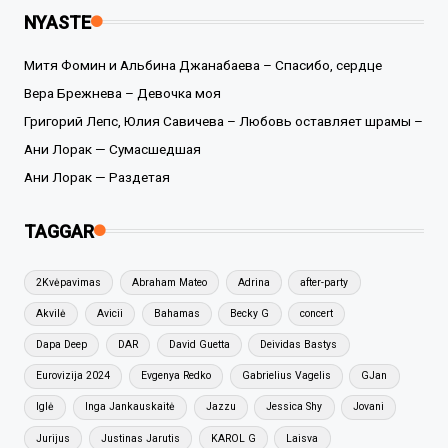
NYASTE
Митя Фомин и Альбина Джанабаева – Спасибо, сердце
Вера Брежнева – Девочка моя
Григорий Лепс, Юлия Савичева – Любовь оставляет шрамы –
Ани Лорак — Сумасшедшая
Ани Лорак — Раздетая
TAGGAR
2Kvėpavimas
Abraham Mateo
Adrina
after-party
Akvilė
Avicii
Bahamas
Becky G
concert
Dapa Deep
DAR
David Guetta
Deividas Bastys
Eurovizija 2024
Evgenya Redko
Gabrielius Vagelis
GJan
Iglė
Inga Jankauskaitė
Jazzu
Jessica Shy
Jovani
Jurijus
Justinas Jarutis
KAROL G
Laisva