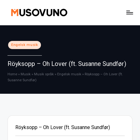
Skip
to
content
Posted
Engelsk musik
in
Röyksopp – Oh Lover (ft. Susanne Sundfør)
Home
»
Musik
»
Musik språk
»
Engelsk musik
»
Röyksopp – Oh Lover (ft.
Susanne Sundfør)
Röyksopp – Oh Lover (ft. Susanne Sundfør)