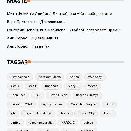
NYASTE
Митя Фомин и Альбина Джанабаева – Спасибо, сердце
Вера Брежнева – Девочка моя
Григорий Лепс, Юлия Савичева – Любовь оставляет шрамы –
Ани Лорак — Сумасшедшая
Ани Лорак — Раздетая
TAGGAR
2Kvėpavimas
Abraham Mateo
Adrina
after-party
Akvilė
Avicii
Bahamas
Becky G
concert
Dapa Deep
DAR
David Guetta
Deividas Bastys
Eurovizija 2024
Evgenya Redko
Gabrielius Vagelis
GJan
Iglė
Inga Jankauskaitė
Jazzu
Jessica Shy
Jovani
Jurijus
Justinas Jarutis
KAROL G
Laisva