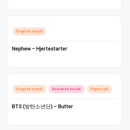
Posted
Engelsk musik
in
Nephew – Hjertestarter
Posted
Engelsk musik
Koreansk musik
Popmusik
in
BTS (방탄소년단) – Butter