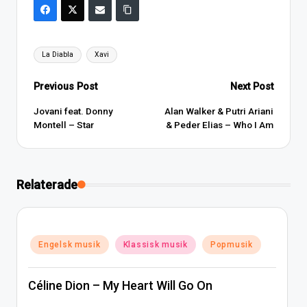
Tags:
La Diabla
Xavi
Post
Previous Post
Next Post
navigation
Jovani feat. Donny
Alan Walker & Putri Ariani
Montell – Star
& Peder Elias – Who I Am
Relaterade
Posted
Engelsk musik
Klassisk musik
Popmusik
in
Céline Dion – My Heart Will Go On