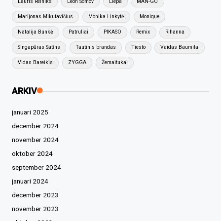
Lauris Reiniks
Leon Somov
Liepa
MAN-GO
Marijonas Mikutavičius
Monika Linkytė
Monique
Natalija Bunkė
Patruliai
PIKASO
Remix
Rihanna
Singapūras Satīns
Tautinis brandas
Tiesto
Vaidas Baumila
Vidas Bareikis
ZYGGA
Žemaitukai
ARKIV
januari 2025
december 2024
november 2024
oktober 2024
september 2024
januari 2024
december 2023
november 2023