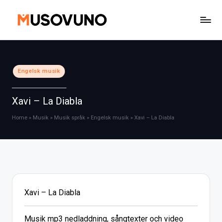
Skip
to
content
Posted
Engelsk musik
in
Xavi – La Diabla
Home
»
Musik
»
Musik språk
»
Engelsk musik
»
Xavi – La Diabla
Xavi – La Diabla
Musik mp3 nedladdning, sångtexter och video